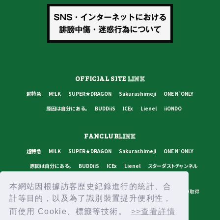
OFFICIAL SITE
LINK
超特急
M!LK
SUPER★DRAGON
Sakurashimeji
ONE N' ONLY
原因は自分にある。
BUDDiiS
ICEx
Lienel
iiONDO
FANCLUB
LINK
超特急
M!LK
SUPER★DRAGON
Sakurashimeji
ONE N' ONLY
原因は自分にある。
BUDDiiS
ICEx
Lienel
スターダストチャンネル
本網站因根據訪客歷史紀錄進行的統計、合
プライバシーポリシー
ご利用規約
推奨環境
ヘルプ・お問い合わせ
ID取得
計等目的，以及為了識別裝置提升便利性，
ログイン
而使用 Cookie、標籤等技術。
>>查看詳情