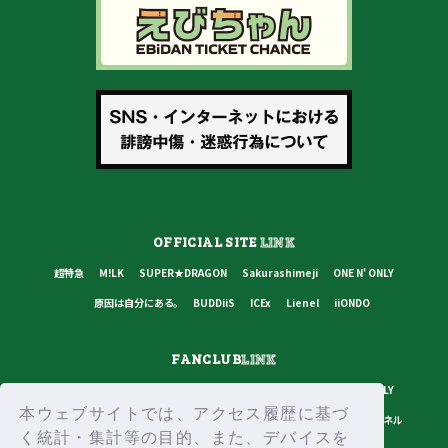
OFFICIAL SITE
LINK
超特急
M!LK
SUPER★DRAGON
Sakurashimeji
ONE N' ONLY
原因は自分にある。
BUDDiiS
ICEx
Lienel
iiONDO
FANCLUB
LINK
超特急
M!LK
SUPER★DRAGON
Sakurashimeji
ONE N' ONLY
本ウェブサイトでは、アクセス履歴に基づ
原因は自分にある。
BUDDiiS
ICEx
Lienel
スターダストチャンネル
く統計・集計等の目的、また、デバイスを