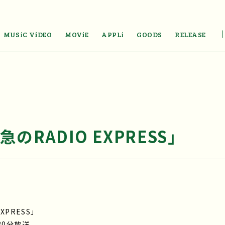
MUSiC ViDEO
MOViE
APPLi
GOODS
RELEASE
のRADIO EXPRESS」
XPRESS」
30分放送