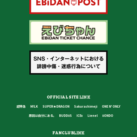
OFFICIAL SITE
LINK
超特急
M!LK
SUPER★DRAGON
Sakurashimeji
ONE N' ONLY
原因は自分にある。
BUDDiiS
ICEx
Lienel
iiONDO
FANCLUB
LINK