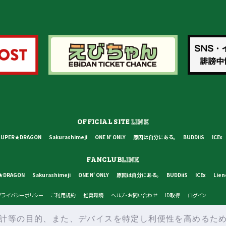
OFFICIAL SITE
LINK
SUPER★DRAGON
Sakurashimeji
ONE N' ONLY
原因は自分にある。
BUDDiiS
ICEx
FANCLUB
LINK
★DRAGON
Sakurashimeji
ONE N' ONLY
原因は自分にある。
BUDDiiS
ICEx
Lien
プライバシーポリシー
ご利用規約
推奨環境
ヘルプ・お問い合わせ
ID取得
ログイン
等の目的、また、デバイスを特定し利便性を高めるために
© STARDUST PROMOTION INC, SDR INC, ALL RIGHTS RESERVED.