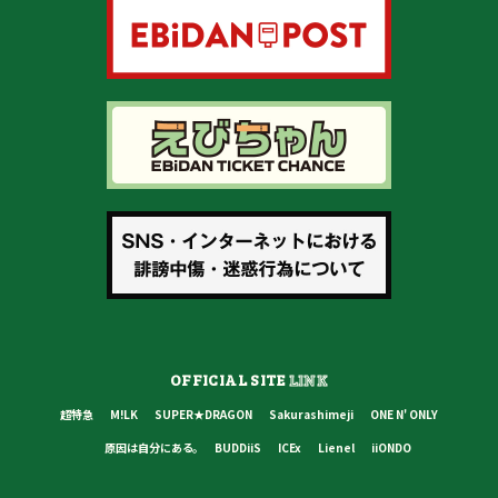
OFFICIAL SITE
LINK
超特急
M!LK
SUPER★DRAGON
Sakurashimeji
ONE N' ONLY
原因は自分にある。
BUDDiiS
ICEx
Lienel
iiONDO