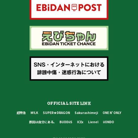
OFFICIAL SITE
LINK
超特急
M!LK
SUPER★DRAGON
Sakurashimeji
ONE N' ONLY
原因は自分にある。
BUDDiiS
ICEx
Lienel
iiONDO