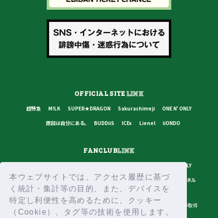
OFFICIAL SITE
LINK
超特急
M!LK
SUPER★DRAGON
Sakurashimeji
ONE N' ONLY
原因は自分にある。
BUDDiiS
ICEx
Lienel
iiONDO
FANCLUB
LINK
超特急
M!LK
SUPER★DRAGON
Sakurashimeji
ONE N' ONLY
本ウェブサイトでは、アクセス履歴に基づ
原因は自分にある。
BUDDiiS
ICEx
Lienel
スターダストチャンネル
く統計・集計等の目的、また、デバイスを
特定し利便性を高めるために、クッキー
プライバシーポリシー
ご利用規約
推奨環境
ヘルプ・お問い合わせ
ID取得
（Cookie）、タグ等の技術を使用します。