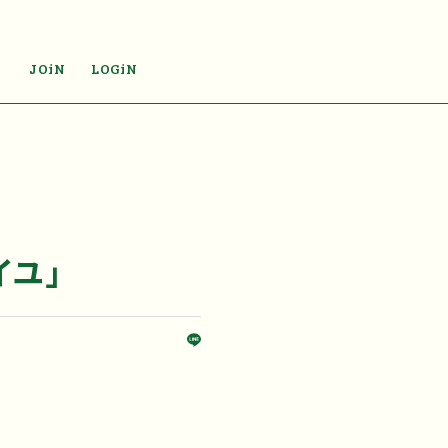
JOiN
LOGiN
イユ」