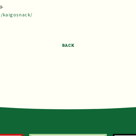
ート
m/kaigosnack/
BACK