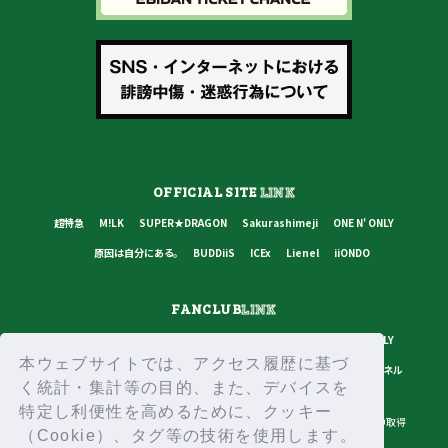
OFFICIAL SITE
LINK
超特急
M!LK
SUPER★DRAGON
Sakurashimeji
ONE N' ONLY
原因は自分にある。
BUDDiiS
ICEx
Lienel
iiONDO
FANCLUB
LINK
超特急
M!LK
SUPER★DRAGON
Sakurashimeji
ONE N' ONLY
本ウェブサイトでは、アクセス履歴に基づ
原因は自分にある。
BUDDiiS
ICEx
Lienel
スターダストチャンネル
く統計・集計等の目的、また、デバイスを
特定し利便性を高めるために、クッキー
プライバシーポリシー
ご利用規約
推奨環境
ヘルプ・お問い合わせ
ID取得
（Cookie）、タグ等の技術を使用します。