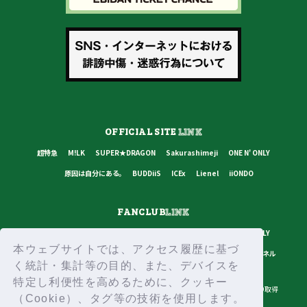
OFFICIAL SITE
LINK
超特急
M!LK
SUPER★DRAGON
Sakurashimeji
ONE N' ONLY
原因は自分にある。
BUDDiiS
ICEx
Lienel
iiONDO
FANCLUB
LINK
超特急
M!LK
SUPER★DRAGON
Sakurashimeji
ONE N' ONLY
本ウェブサイトでは、アクセス履歴に基づ
原因は自分にある。
BUDDiiS
ICEx
Lienel
スターダストチャンネル
く統計・集計等の目的、また、デバイスを
特定し利便性を高めるために、クッキー
プライバシーポリシー
ご利用規約
推奨環境
ヘルプ・お問い合わせ
ID取得
（Cookie）、タグ等の技術を使用します。