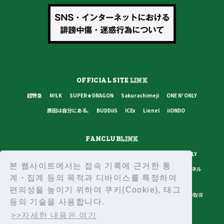
OFFICIAL SITE
LINK
超特急
M!LK
SUPER★DRAGON
Sakurashimeji
ONE N' ONLY
原因は自分にある。
BUDDiiS
ICEx
Lienel
iiONDO
FANCLUB
LINK
超特急
M!LK
SUPER★DRAGON
Sakurashimeji
ONE N' ONLY
본 웹사이트에서는 접속 기록에 근거한 통
原因は自分にある。
BUDDiiS
ICEx
Lienel
スターダストチャンネル
계・집계 등의 목적과 디바이스를 특정하여
편의성을 높이기 위하여 쿠키(Cookie), 태그
プライバシーポリシー
ご利用規約
推奨環境
ヘルプ・お問い合わせ
ID取得
등의 기술을 사용합니다.
ログイン
>>자세한 내용은 여기