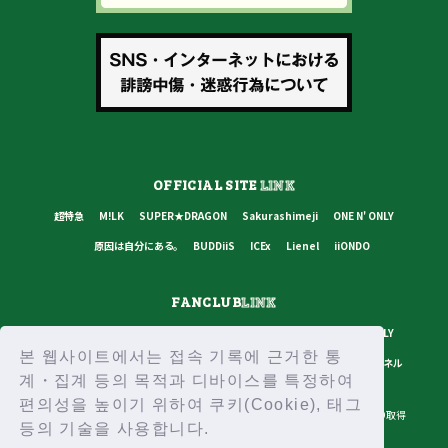
OFFICIAL SITE
LINK
超特急
M!LK
SUPER★DRAGON
Sakurashimeji
ONE N' ONLY
原因は自分にある。
BUDDiiS
ICEx
Lienel
iiONDO
FANCLUB
LINK
超特急
M!LK
SUPER★DRAGON
Sakurashimeji
ONE N' ONLY
본 웹사이트에서는 접속 기록에 근거한 통
原因は自分にある。
BUDDiiS
ICEx
Lienel
スターダストチャンネル
계・집계 등의 목적과 디바이스를 특정하여
편의성을 높이기 위하여 쿠키(Cookie), 태그
プライバシーポリシー
ご利用規約
推奨環境
ヘルプ・お問い合わせ
ID取得
등의 기술을 사용합니다.
ログイン