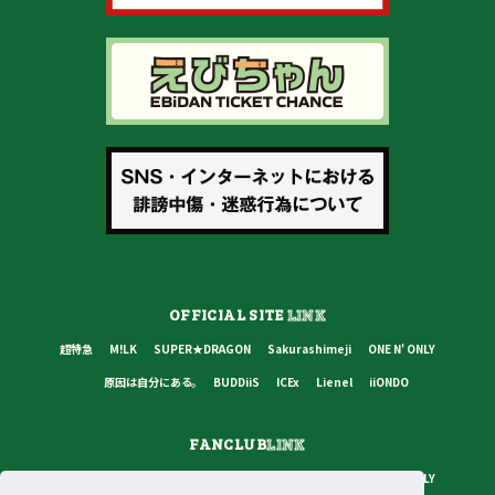
OFFICIAL SITE
LINK
超特急
M!LK
SUPER★DRAGON
Sakurashimeji
ONE N' ONLY
原因は自分にある。
BUDDiiS
ICEx
Lienel
iiONDO
FANCLUB
LINK
超特急
M!LK
SUPER★DRAGON
Sakurashimeji
ONE N' ONLY