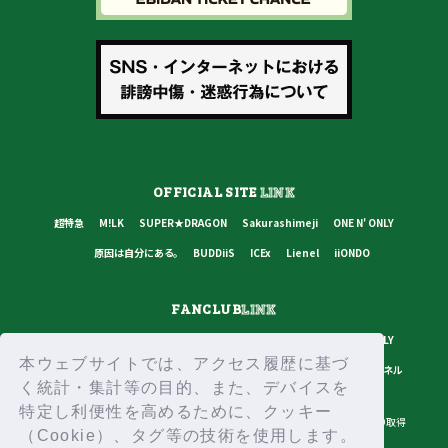
OFFICIAL SITE
LINK
超特急
M!LK
SUPER★DRAGON
Sakurashimeji
ONE N' ONLY
原因は自分にある。
BUDDiiS
ICEx
Lienel
iiONDO
FANCLUB
LINK
超特急
M!LK
SUPER★DRAGON
Sakurashimeji
ONE N' ONLY
本ウェブサイトでは、アクセス履歴に基づ
原因は自分にある。
BUDDiiS
ICEx
Lienel
スターダストチャンネル
く統計・集計等の目的、また、デバイスを
特定し利便性を高めるために、クッキー
プライバシーポリシー
ご利用規約
推奨環境
ヘルプ・お問い合わせ
ID取得
（Cookie）、タグ等の技術を使用します。