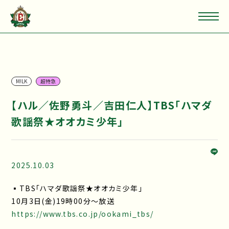
M!LK
超特急
【ハル／佐野勇斗／吉田仁人】TBS「ハマダ
歌謡祭★オオカミ少年」
2025.10.03
▪TBS「ハマダ歌謡祭★オオカミ少年」
10月3日(金)19時00分〜放送
https://www.tbs.co.jp/ookami_tbs/