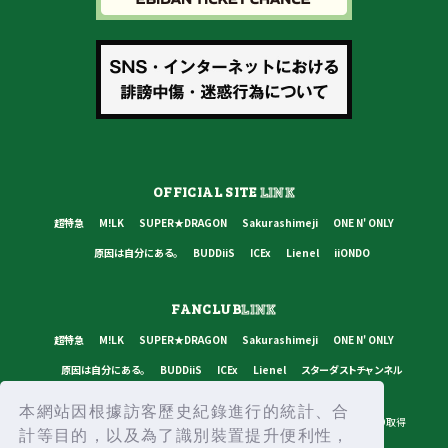
OFFICIAL SITE
LINK
超特急
M!LK
SUPER★DRAGON
Sakurashimeji
ONE N' ONLY
原因は自分にある。
BUDDiiS
ICEx
Lienel
iiONDO
FANCLUB
LINK
超特急
M!LK
SUPER★DRAGON
Sakurashimeji
ONE N' ONLY
原因は自分にある。
BUDDiiS
ICEx
Lienel
スターダストチャンネル
本網站因根據訪客歷史紀錄進行的統計、合
プライバシーポリシー
ご利用規約
推奨環境
ヘルプ・お問い合わせ
ID取得
計等目的，以及為了識別裝置提升便利性，