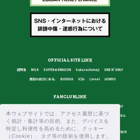
OFFICIAL SITE
LINK
超特急
M!LK
SUPER★DRAGON
Sakurashimeji
ONE N' ONLY
原因は自分にある。
BUDDiiS
ICEx
Lienel
iiONDO
FANCLUB
LINK
超特急
M!LK
SUPER★DRAGON
Sakurashimeji
ONE N' ONLY
本ウェブサイトでは、アクセス履歴に基づ
原因は自分にある。
BUDDiiS
ICEx
Lienel
スターダストチャンネル
く統計・集計等の目的、また、デバイスを
特定し利便性を高めるために、クッキー
プライバシーポリシー
ご利用規約
推奨環境
ヘルプ・お問い合わせ
ID取得
（Cookie）、タグ等の技術を使用します。