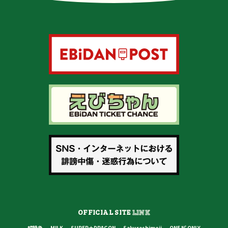
OFFICIAL SITE
LINK
超特急
M!LK
SUPER★DRAGON
Sakurashimeji
ONE N' ONLY