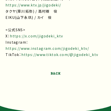
https://www.ktv.jp/jigodeki/
タクヤ(草川拓弥) / 高村樹 役
EIKU(山下永玖) / カイ 役
<公式SNS>
X：
https://x.com/jigodeki_ktv
Instagram：
https://www.instagram.com/jigodeki_ktv/
TikTok：
https://www.tiktok.com/@jigodeki_ktv
BACK