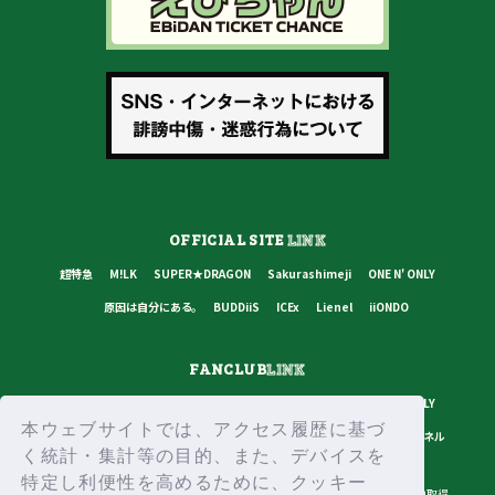
OFFICIAL SITE
LINK
超特急
M!LK
SUPER★DRAGON
Sakurashimeji
ONE N' ONLY
原因は自分にある。
BUDDiiS
ICEx
Lienel
iiONDO
FANCLUB
LINK
超特急
M!LK
SUPER★DRAGON
Sakurashimeji
ONE N' ONLY
本ウェブサイトでは、アクセス履歴に基づ
原因は自分にある。
BUDDiiS
ICEx
Lienel
スターダストチャンネル
く統計・集計等の目的、また、デバイスを
特定し利便性を高めるために、クッキー
プライバシーポリシー
ご利用規約
推奨環境
ヘルプ・お問い合わせ
ID取得