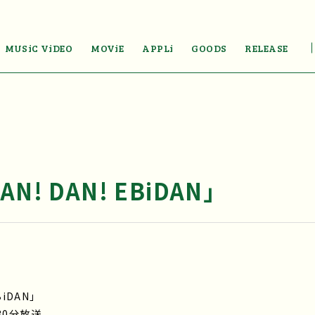
MUSiC ViDEO
MOViE
APPLi
GOODS
RELEASE
! DAN! EBiDAN」
iDAN」
30分放送