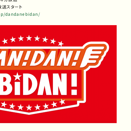
回放送スタート
.jp/dandanebidan/