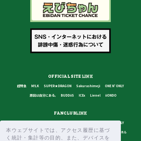
OFFICIAL SITE
LINK
超特急
M!LK
SUPER★DRAGON
Sakurashimeji
ONE N' ONLY
原因は自分にある。
BUDDiiS
ICEx
Lienel
iiONDO
FANCLUB
LINK
超特急
M!LK
SUPER★DRAGON
Sakurashimeji
ONE N' ONLY
本ウェブサイトでは、アクセス履歴に基づ
原因は自分にある。
BUDDiiS
ICEx
Lienel
スターダストチャンネル
く統計・集計等の目的、また、デバイスを