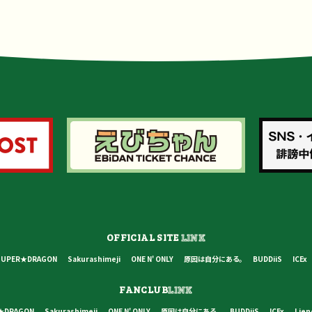
OFFICIAL SITE
LINK
SUPER★DRAGON
Sakurashimeji
ONE N' ONLY
原因は自分にある。
BUDDiiS
ICEx
FANCLUB
LINK
★DRAGON
Sakurashimeji
ONE N' ONLY
原因は自分にある。
BUDDiiS
ICEx
Lien