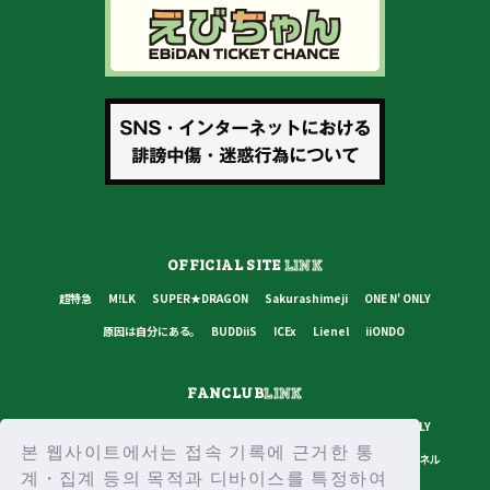
OFFICIAL SITE
LINK
超特急
M!LK
SUPER★DRAGON
Sakurashimeji
ONE N' ONLY
原因は自分にある。
BUDDiiS
ICEx
Lienel
iiONDO
FANCLUB
LINK
超特急
M!LK
SUPER★DRAGON
Sakurashimeji
ONE N' ONLY
본 웹사이트에서는 접속 기록에 근거한 통
原因は自分にある。
BUDDiiS
ICEx
Lienel
スターダストチャンネル
계・집계 등의 목적과 디바이스를 특정하여