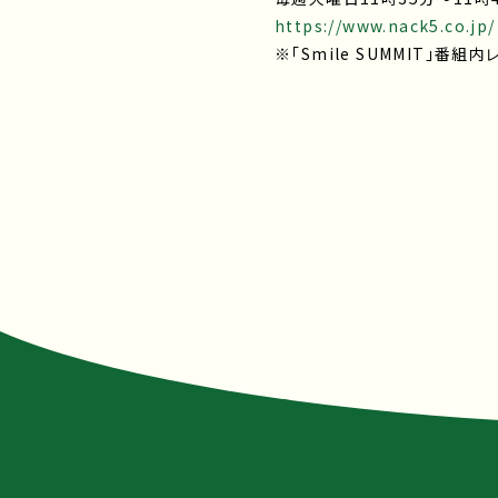
https://www.nack5.co.jp/
※「Smile SUMMIT」番組内