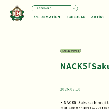
LANGUAGE
iNFORMATiON
SCHEDULE
ARTiST
Sakurashimeji
NACK5「Sak
2026.03.10
▪NACK5「Sakurashimej
毎週火曜日11時35分～11時