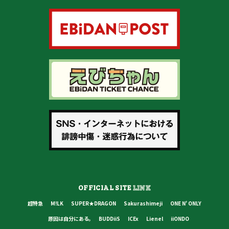
OFFICIAL SITE
LINK
超特急
M!LK
SUPER★DRAGON
Sakurashimeji
ONE N' ONLY
原因は自分にある。
BUDDiiS
ICEx
Lienel
iiONDO