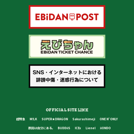
OFFICIAL SITE
LINK
超特急
M!LK
SUPER★DRAGON
Sakurashimeji
ONE N' ONLY
原因は自分にある。
BUDDiiS
ICEx
Lienel
iiONDO