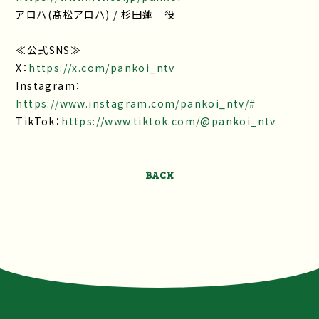
アロハ(髙松アロハ) / 杉田蓮 役
≪公式SNS≫
X：
https://x.com/pankoi_ntv
Instagram：
https://www.instagram.com/pankoi_ntv/#
TikTok：
https://www.tiktok.com/@pankoi_ntv
BACK