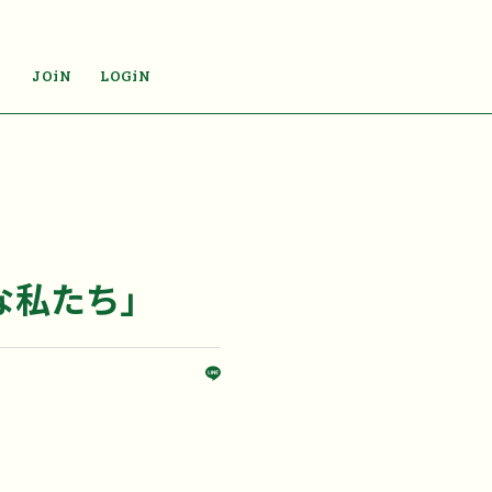
JOiN
LOGiN
な私たち」