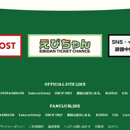
OFFICIAL SITE
LINK
SUPER★DRAGON
Sakurashimeji
ONE N' ONLY
原因は自分にある。
BUDDiiS
ICEx
FANCLUB
LINK
★DRAGON
Sakurashimeji
ONE N' ONLY
原因は自分にある。
BUDDiiS
ICEx
Lien
プライバシーポリシー
ご利用規約
推奨環境
ヘルプ・お問い合わせ
ID取得
ログイン