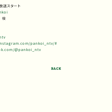
回放送スタート
nkoi
 役
ntv
instagram.com/pankoi_ntv/#
tok.com/@pankoi_ntv
BACK