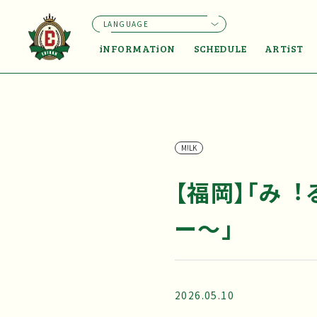
LANGUAGE
iNFORMATiON
SCHEDULE
ARTiST
M!LK
【福岡】「み︕
ー〜」
2026.05.10