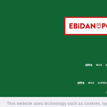
超特急
M!LK
超特急
M!LK
SUPER
This website uses technology such as cookies, tags