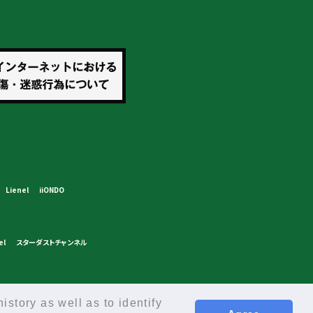
Lienel
iiONDO
el
スターダストチャンネル
istory as well as to identify