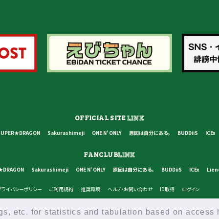
OFFICIAL SITE
LINK
SUPER★DRAGON
Sakurashimeji
ONE N' ONLY
原因は自分にある。
BUDDiiS
ICEx
FANCLUB
LINK
★DRAGON
Sakurashimeji
ONE N' ONLY
原因は自分にある。
BUDDiiS
ICEx
Lien
プライバシーポリシー
ご利用規約
推奨環境
ヘルプ・お問い合わせ
ID取得
ログイン
, etc. for statistics and tabulation based on access h
© STARDUST PROMOTION INC, SDR INC, ALL RIGHTS RESERVED.