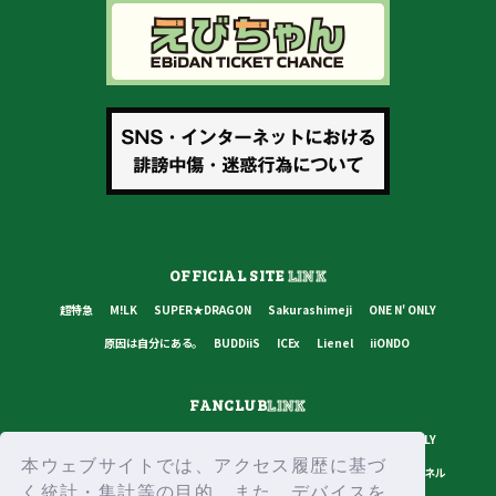
OFFICIAL SITE
LINK
超特急
M!LK
SUPER★DRAGON
Sakurashimeji
ONE N' ONLY
原因は自分にある。
BUDDiiS
ICEx
Lienel
iiONDO
FANCLUB
LINK
超特急
M!LK
SUPER★DRAGON
Sakurashimeji
ONE N' ONLY
本ウェブサイトでは、アクセス履歴に基づ
原因は自分にある。
BUDDiiS
ICEx
Lienel
スターダストチャンネル
く統計・集計等の目的、また、デバイスを