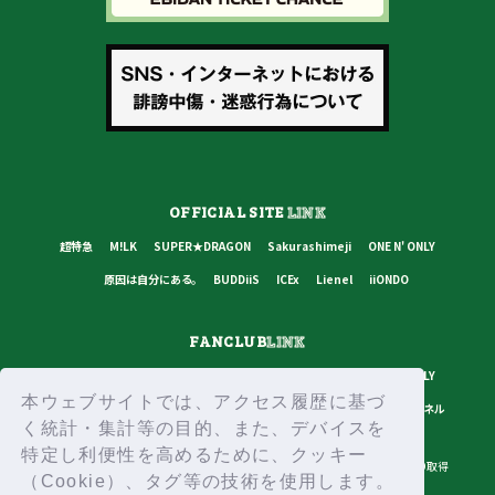
OFFICIAL SITE
LINK
超特急
M!LK
SUPER★DRAGON
Sakurashimeji
ONE N' ONLY
原因は自分にある。
BUDDiiS
ICEx
Lienel
iiONDO
FANCLUB
LINK
超特急
M!LK
SUPER★DRAGON
Sakurashimeji
ONE N' ONLY
本ウェブサイトでは、アクセス履歴に基づ
原因は自分にある。
BUDDiiS
ICEx
Lienel
スターダストチャンネル
く統計・集計等の目的、また、デバイスを
特定し利便性を高めるために、クッキー
プライバシーポリシー
ご利用規約
推奨環境
ヘルプ・お問い合わせ
ID取得
（Cookie）、タグ等の技術を使用します。