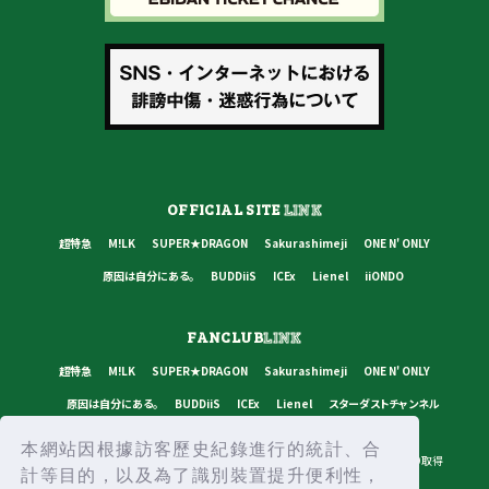
OFFICIAL SITE
LINK
超特急
M!LK
SUPER★DRAGON
Sakurashimeji
ONE N' ONLY
原因は自分にある。
BUDDiiS
ICEx
Lienel
iiONDO
FANCLUB
LINK
超特急
M!LK
SUPER★DRAGON
Sakurashimeji
ONE N' ONLY
原因は自分にある。
BUDDiiS
ICEx
Lienel
スターダストチャンネル
本網站因根據訪客歷史紀錄進行的統計、合
プライバシーポリシー
ご利用規約
推奨環境
ヘルプ・お問い合わせ
ID取得
計等目的，以及為了識別裝置提升便利性，