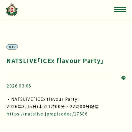
ICEx
NATSLIVE「ICEx flavour Party」
2026.03.05
▪NATSLIVE「ICEx flavour Party」
2026年3月5日(木)21時00分～22時00分配信
https://natslive.jp/episodes/17586