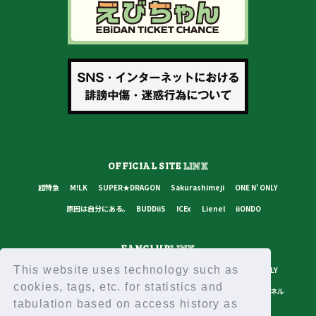
OFFICIAL SITE
LINK
超特急
M!LK
SUPER★DRAGON
Sakurashimeji
ONE N' ONLY
原因は自分にある。
BUDDiiS
ICEx
Lienel
iiONDO
FANCLUB
LINK
This website uses technology such as
超特急
M!LK
SUPER★DRAGON
Sakurashimeji
ONE N' ONLY
cookies, tags, etc. for statistics and
原因は自分にある。
BUDDiiS
ICEx
Lienel
スターダストチャンネル
tabulation based on access history as