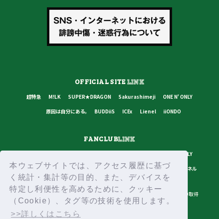
OFFICIAL SITE
LINK
超特急
M!LK
SUPER★DRAGON
Sakurashimeji
ONE N' ONLY
原因は自分にある。
BUDDiiS
ICEx
Lienel
iiONDO
FANCLUB
LINK
超特急
M!LK
SUPER★DRAGON
Sakurashimeji
ONE N' ONLY
本ウェブサイトでは、アクセス履歴に基づ
原因は自分にある。
BUDDiiS
ICEx
Lienel
スターダストチャンネル
く統計・集計等の目的、また、デバイスを
特定し利便性を高めるために、クッキー
プライバシーポリシー
ご利用規約
推奨環境
ヘルプ・お問い合わせ
ID取得
（Cookie）、タグ等の技術を使用します。
ログイン
>>詳しくはこちら