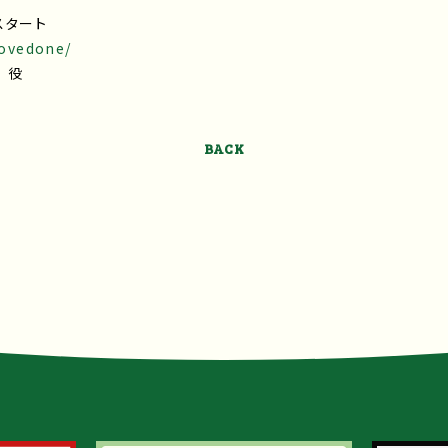
スタート
lovedone/
 役
BACK