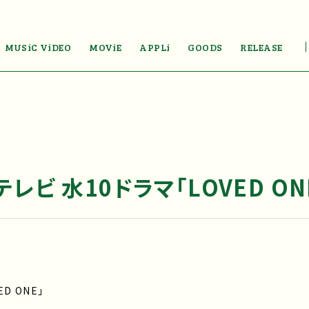
MUSiC ViDEO
MOViE
APPLi
GOODS
RELEASE
レビ 水10ドラマ「LOVED ON
D ONE」