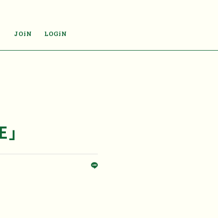
JOiN
LOGiN
E」