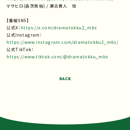
マサヒロ(森次政裕) / 瀬古貴人 役
【番組SNS】
公式X：
https://x.com/dramatokku2_mbs
公式Instagram：
https://www.instagram.com/dramatokku2_mbs/
公式TikTok：
https://www.tiktok.com/@dramatokku_mbs
BACK