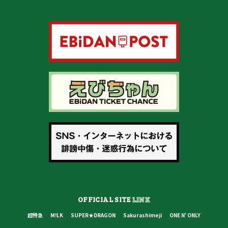
OFFICIAL SITE
LINK
超特急
M!LK
SUPER★DRAGON
Sakurashimeji
ONE N' ONLY