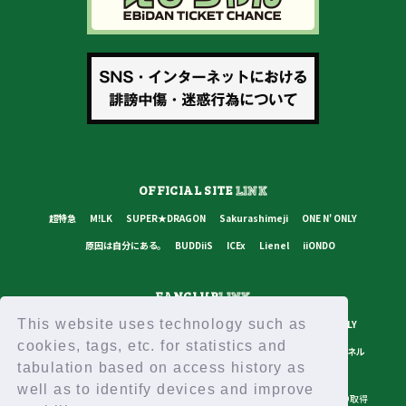
OFFICIAL SITE
LINK
超特急
M!LK
SUPER★DRAGON
Sakurashimeji
ONE N' ONLY
原因は自分にある。
BUDDiiS
ICEx
Lienel
iiONDO
FANCLUB
LINK
This website uses technology such as
超特急
M!LK
SUPER★DRAGON
Sakurashimeji
ONE N' ONLY
cookies, tags, etc. for statistics and
原因は自分にある。
BUDDiiS
ICEx
Lienel
スターダストチャンネル
tabulation based on access history as
well as to identify devices and improve
プライバシーポリシー
ご利用規約
推奨環境
ヘルプ・お問い合わせ
ID取得