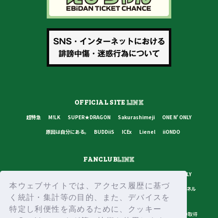
OFFICIAL SITE
LINK
超特急
M!LK
SUPER★DRAGON
Sakurashimeji
ONE N' ONLY
原因は自分にある。
BUDDiiS
ICEx
Lienel
iiONDO
FANCLUB
LINK
超特急
M!LK
SUPER★DRAGON
Sakurashimeji
ONE N' ONLY
本ウェブサイトでは、アクセス履歴に基づ
原因は自分にある。
BUDDiiS
ICEx
Lienel
スターダストチャンネル
く統計・集計等の目的、また、デバイスを
特定し利便性を高めるために、クッキー
プライバシーポリシー
ご利用規約
推奨環境
ヘルプ・お問い合わせ
ID取得