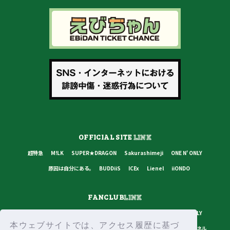
OFFICIAL SITE
LINK
超特急
M!LK
SUPER★DRAGON
Sakurashimeji
ONE N' ONLY
原因は自分にある。
BUDDiiS
ICEx
Lienel
iiONDO
FANCLUB
LINK
超特急
M!LK
SUPER★DRAGON
Sakurashimeji
ONE N' ONLY
本ウェブサイトでは、アクセス履歴に基づ
原因は自分にある。
BUDDiiS
ICEx
Lienel
スターダストチャンネル