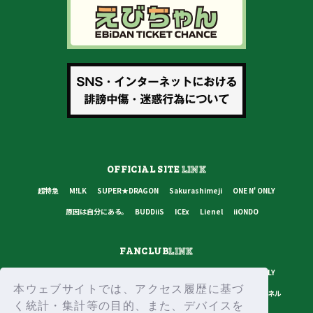
OFFICIAL SITE
LINK
超特急
M!LK
SUPER★DRAGON
Sakurashimeji
ONE N' ONLY
原因は自分にある。
BUDDiiS
ICEx
Lienel
iiONDO
FANCLUB
LINK
超特急
M!LK
SUPER★DRAGON
Sakurashimeji
ONE N' ONLY
本ウェブサイトでは、アクセス履歴に基づ
原因は自分にある。
BUDDiiS
ICEx
Lienel
スターダストチャンネル
く統計・集計等の目的、また、デバイスを