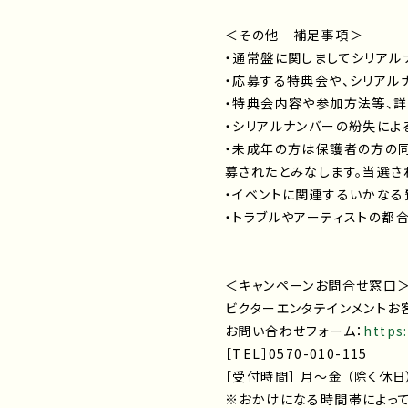
＜その他 補足事項＞
・通常盤に関しましてシリアル
・応募する特典会や、シリアル
・特典会内容や参加方法等、詳
・シリアルナンバーの紛失によ
・未成年の方は保護者の方の
募されたとみなします。当選さ
・イベントに関連するいかなる
・トラブルやアーティストの都
＜キャンペーンお問合せ窓口
ビクターエンタテインメントお
お問い合わせフォーム：
https
［TEL］0570-010-115
［受付時間］ 月～金 （除く休日）10:
※おかけになる時間帯によって