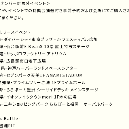
ルナンバー対象外イベント＞
品や、イベントでの特典会抽選付き事前予約および会場にてご購入さ
了承ください。
」リリースイベント
京都・ダイバーシティ東京プラザ ・2Fフェスティバル広場
城県・仙台駅前E BeanS 10階 屋上特設ステージ
北海道・サッポロファクトリー アトリウム
広島県・広島駅南口地下広場
＠兵庫県・神戸ハーバーランドスペースシアター
府・セブンパーク天美1F AMAMI STADIUM
 ＠愛知県・プライムツリー赤池 1Fプライムホール
東京都・ららぽーと豊洲 シーサイドデッキ メインステージ
玉県・イオンレイクタウンmori 1F木の広場
福岡県・三井ショッピングパーク ららぽーと福岡 オーバルパーク
s Battle-
豊洲PIT