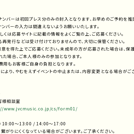
ナンバーは初回プレス分のみの封入となります、お早めのご予約を推
ナンバーの入力は間違えないようお願いいたします。
しくは応募サイトに記載の情報をよくご覧の上、ご応募ください。
る再発行などは受け付けておりませんので、大切に保管ください。
同意を得た上でご応募ください。未成年の方が応募された場合は、保
れた場合、ご本人様のみの参加となります。
費用もお客様ご自身の負担となります｡
合により、やむをえずイベントの中止または、内容変更となる場合がご
＞
客様相談室
://www.jvcmusic.co.jp/cs/form01/
00～13:00 / 14:00～17:00
繋がりにくくなっている場合がございます。ご了承ください。