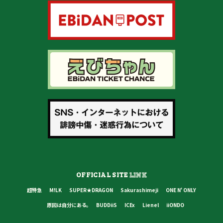
OFFICIAL SITE
LINK
超特急
M!LK
SUPER★DRAGON
Sakurashimeji
ONE N' ONLY
原因は自分にある。
BUDDiiS
ICEx
Lienel
iiONDO