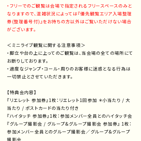
・フリーでのご観覧は会場で指定されるフリースペースのみと
なりますので、混雑状況によっては『優先観覧エリア入場整理
券(整理番号付)』をお持ちの方以外はご覧いただけない場合
がございます。
＜ミニライブ観覧に関する注意事項＞
・脚立や台の上に上ってのご観覧は、当会場の全ての場所にて
お断りしております。
・過度なジャンプ・コール・周りのお客様に迷惑となる行為は
一切禁止とさせていただきます。
【特典会内容】
『リエレット 参加券』1枚：リエレット1回参加 ＊小当たり / 大
当たり / ポストカードの当たり付き
『ハイタッチ 参加券』1枚：参加メンバー全員とのハイタッチ会
『グループ撮影会 / グループ&グループ撮影会 参加券』 1枚：
参加メンバー全員とのグループ撮影会／グループ&グループ
撮影会