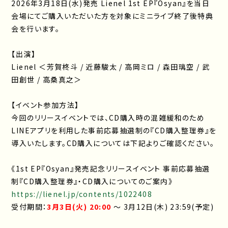
2026年3月18日(水)発売 Lienel 1st EP『Osyan』を当日
会場にてご購入いただいた方を対象にミニライブ終了後特典
会を行います。
【出演】
Lienel ＜芳賀柊斗 / 近藤駿太 / 高岡ミロ / 森田璃空 / 武
田創世 / 高桑真之＞
【イベント参加方法】
今回のリリースイベントでは、CD購入時の混雑緩和のため
LINEアプリを利用した事前応募抽選制の『CD購入整理券』を
導入いたします。CD購入については下記よりご確認ください。
《1st EP『Osyan』発売記念リリースイベント 事前応募抽選
制『CD購入整理券』・CD購入についてのご案内》
https://lienel.jp/contents/1022408
受付期間：
3月3日(火) 20:00
〜 3月12日(木) 23:59(予定)