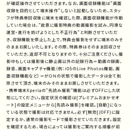
が確認操作させていただきます。なお、画面収録機能は”画面
収録を目的として端末操作”しないと起動しないため、スタッ
フが特典券回収後に端末を確認した際、画面収録機能が作動
していた場合は、”故意に撮影特典の動画撮影を試み、円滑な
運営・進行を妨げようとした不正行為”と判断させていただ
き、収録機能を停止した上で、特典会撮影をせずに端末のみそ
のままお戻しいたします。その際、特典券はそのまま回収させ
ていただき、返却不可となりますので、十分ご注意ください。撮
影中もしくは撮影後に静止画以外の記録行為＝動画の録画、
録音、画面キャプチャ機能（例：iOSのLive Photos機能、画
面収録機能など）＝がＯＮの状態で撮影したデータは全て削
除させて頂き、端末のみそのままお戻しさせていただきます。
・携帯端末Xperiaの”先読み撮影”機能は必ずOFFにした状
態にしてください。設定状況の確認は[プレミアムおまかせオ
ート]の設定メニューから[先読み撮影]を確認。[自動]になっ
ている状態で撮影は対応できません。必ず[無効](OFF)に設
定するか、通常の撮影モードで撮影させていただきます。設定
を確認するため、場合によっては撮影をご案内する順番が前