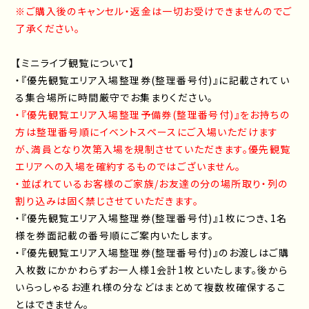
※ご購入後のキャンセル・返金は一切お受けできませんのでご
了承ください。
【ミニライブ観覧について】
・『優先観覧エリア入場整理券(整理番号付)』に記載されてい
る集合場所に時間厳守でお集まりください。
・『優先観覧エリア入場整理予備券(整理番号付)』をお持ちの
方は整理番号順にイベントスペースにご入場いただけます
が、満員となり次第入場を規制させていただきます。優先観覧
エリアへの入場を確約するものではございません。
・並ばれているお客様のご家族/お友達の分の場所取り・列の
割り込みは固く禁じさせていただきます。
・『優先観覧エリア入場整理券(整理番号付)』1枚につき、1名
様を券面記載の番号順にご案内いたします。
・『優先観覧エリア入場整理券(整理番号付)』のお渡しはご購
入枚数にかかわらずお一人様1会計1枚といたします。後から
いらっしゃるお連れ様の分などはまとめて複数枚確保するこ
とはできません。