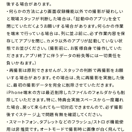
後する場合があります。
・何らかの方法により画面収録機能以外での撮影が疑わしい
と現場スタッフが判断した場合は、「起動中のアプリ」を全て
閉じていただくようお願いする場合があります。何らかの作業
を端末で行っている場合は、列に並ぶ前に、必ず作業内容を保
存してアプリを閉じ、カメラ以外のアプリが起動していない状
態でお並びください。（撮影前に、お客様自身で操作していた
だきます。アプリ終了に伴うデータの紛失等には一切責任を
負いかねます。）
・再撮影は原則できませんが、スタッフの判断で再撮影をお願
いする場合があります。その場合は、先に再撮影を実施した後
に、最初の撮影データを完全に削除させていただきます。
iPhone端末の方は最近削除したファイルのフォルダからも削
除していただきます。特に、特典会実施スペースから一度離れ
た場合、戻って来られても一切対応できませんので、必ず撮影
後すぐステージ上で問題有無を確認してください。
・スマートフォン、タブレットなどのフラッシュ/ストロボ機能使
用は非推奨です。オートモードで撮影時に画像が白く飛んでし