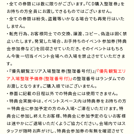
・全ての券類には数に限りがございます。『CD購入整理券』を
お持ちの方全員にお渡しできるものではございません。
・全ての券類は紛失、盗難等いかなる場合でも再発行はいた
しません。
・転売行為、お客様同士での交換、譲渡、コピー、偽造は固く禁
止いたします。発覚した場合、お手持ちのイベント参加券(特典
会参加券など)を回収させていただき、そのイベントはもちろ
ん今後一切当イベント会場への入場を禁止させていただきま
す。
・『優先観覧エリア入場整理券(整理番号付)』/
『優先観覧エリ
ア入場整理予備券(整理番号付)』
の整理番号はランダムでの
お渡しとなります。ご購入順ではございません。
・券面に記載の日程以外での特典会には使用できません。
・特典会実施中は、イベントスペース内は特典券をお持ちの方
＝特典会に参加予定の方のみ入場・ご滞在いただけます。特
典会に参加し終えたお客様、特典会に参加予定のないお客様
は速やかにご退場いただくようご協力ください。会場内ではス
タッフが随時お声がけし、特典会参加券の有無を確認させて