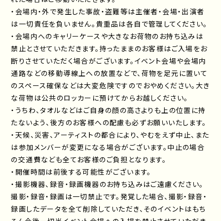
・会場内・外で発生した事故・盗難等は主催者・会場・出演者
は一切責任を負いません。貴重品は各自で管理してください。
・会場内へのキャリーケースや大きなお荷物のお持ち込みは
禁止とさせていただきます。持ったままのお客様はご入場をお
断りさせていただく場合がございます。イベント会場や会場内
通路などの移動導線上への放置などで、荷物を足元に置いて
のスペース確保などは大変危険ですのでおやめください。大き
な荷物は公共のロッカーに預けてからお越しください。
・うちわ、タオルなどはご自身の顔の高さよりも上の位置に持
たないよう、後方のお客様への配慮も必ずお願いいたします。
・天候、災害、アーティストの都合により、やむをえず中止、また
は参加メンバーが変更になる場合がございます。中止の場合
の交通費なども全てお客様のご負担となります。
・開催時間は前後する可能性がございます。
・撮影機器、録音・録画機器のお持ち込みはご遠慮ください。
撮影・録音・録画は一切禁止です。発覚した場合、撮影・録音・
録画したデータを全て削除していただき、そのイベントはもち