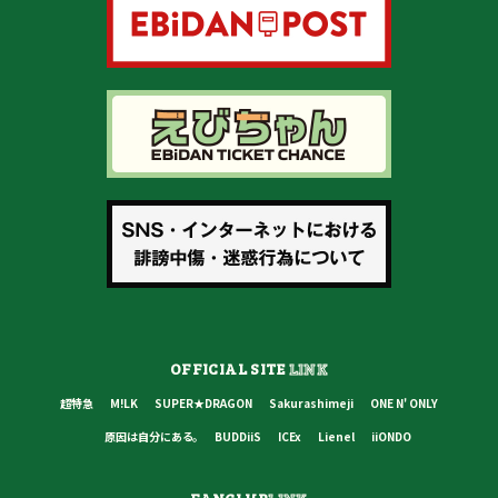
OFFICIAL SITE
LINK
超特急
M!LK
SUPER★DRAGON
Sakurashimeji
ONE N' ONLY
原因は自分にある。
BUDDiiS
ICEx
Lienel
iiONDO