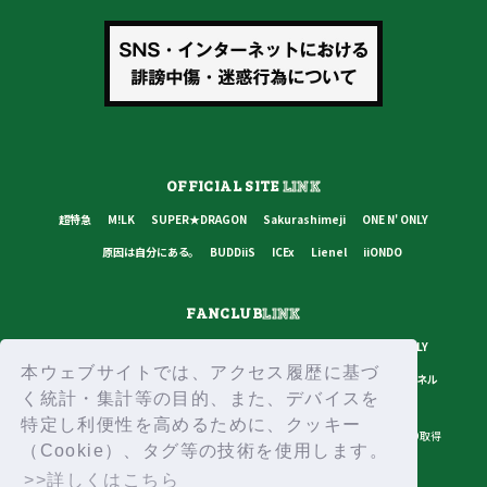
OFFICIAL SITE
LINK
超特急
M!LK
SUPER★DRAGON
Sakurashimeji
ONE N' ONLY
原因は自分にある。
BUDDiiS
ICEx
Lienel
iiONDO
FANCLUB
LINK
超特急
M!LK
SUPER★DRAGON
Sakurashimeji
ONE N' ONLY
本ウェブサイトでは、アクセス履歴に基づ
原因は自分にある。
BUDDiiS
ICEx
Lienel
スターダストチャンネル
く統計・集計等の目的、また、デバイスを
特定し利便性を高めるために、クッキー
プライバシーポリシー
ご利用規約
推奨環境
ヘルプ・お問い合わせ
ID取得
（Cookie）、タグ等の技術を使用します。
ログイン
>>詳しくはこちら