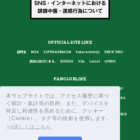
OFFICIAL SITE
LINK
超特急
M!LK
SUPER★DRAGON
Sakurashimeji
ONE N' ONLY
原因は自分にある。
BUDDiiS
ICEx
Lienel
iiONDO
FANCLUB
LINK
超特急
M!LK
SUPER★DRAGON
Sakurashimeji
ONE N' ONLY
本ウェブサイトでは、アクセス履歴に基づ
原因は自分にある。
BUDDiiS
ICEx
Lienel
スターダストチャンネル
く統計・集計等の目的、また、デバイスを
特定し利便性を高めるために、クッキー
プライバシーポリシー
ご利用規約
推奨環境
ヘルプ・お問い合わせ
ID取得
（Cookie）、タグ等の技術を使用します。
ログイン
>>詳しくはこちら