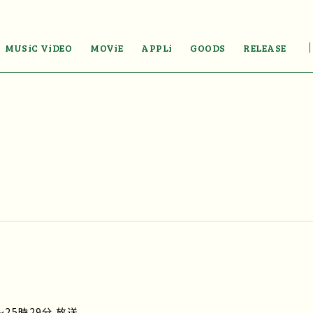
MUSiC ViDEO
MOViE
APPLi
GOODS
RELEASE
～25時29分 放送