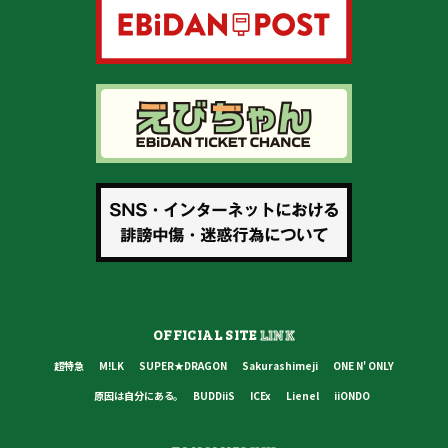
OFFICIAL SITE
LINK
超特急
M!LK
SUPER★DRAGON
Sakurashimeji
ONE N' ONLY
原因は自分にある。
BUDDiiS
ICEx
Lienel
iiONDO