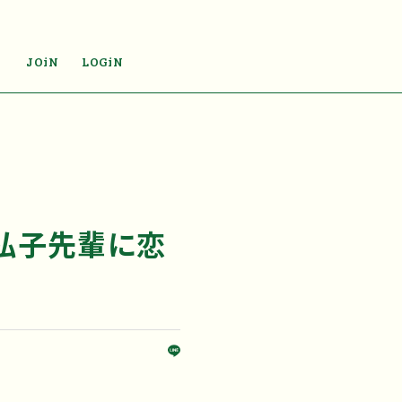
JOiN
LOGiN
は弘子先輩に恋