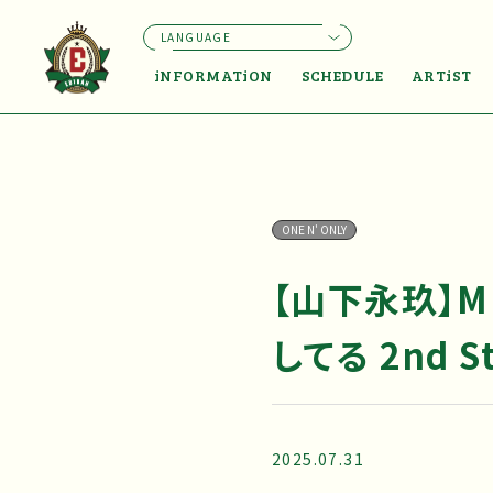
LANGUAGE
iNFORMATiON
SCHEDULE
ARTiST
ONE N' ONLY
【山下永玖】
してる 2nd St
2025.07.31