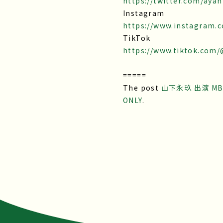
https://twitter.com/aya
Instagram
https://www.instagram.
TikTok
https://www.tiktok.co
=====
The post
山下永玖 出演 MB
ONLY
.