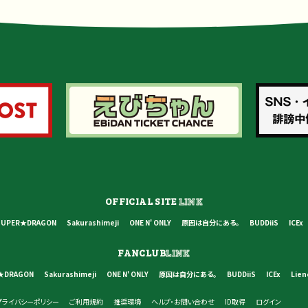
OFFICIAL SITE
LINK
SUPER★DRAGON
Sakurashimeji
ONE N' ONLY
原因は自分にある。
BUDDiiS
ICEx
FANCLUB
LINK
★DRAGON
Sakurashimeji
ONE N' ONLY
原因は自分にある。
BUDDiiS
ICEx
Lien
プライバシーポリシー
ご利用規約
推奨環境
ヘルプ・お問い合わせ
ID取得
ログイン