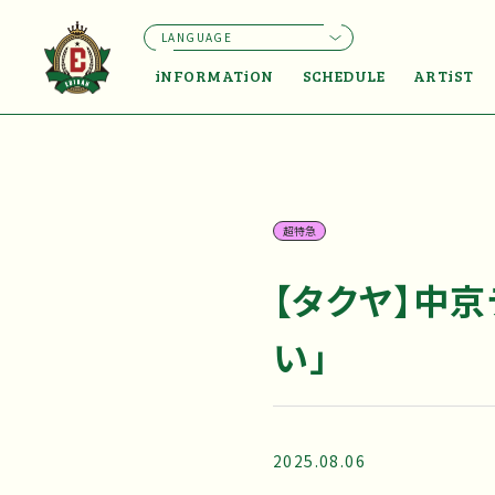
LANGUAGE
iNFORMATiON
SCHEDULE
ARTiST
超特急
【タクヤ】中
い」
2025.08.06