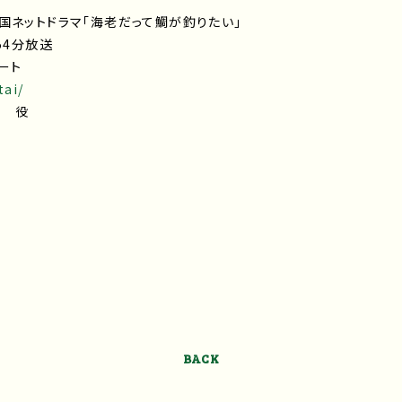
国ネットドラマ「海老だって鯛が釣りたい」
54分放送
ート
tai/
未 役
BACK