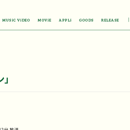
MUSiC ViDEO
MOViE
APPLi
GOODS
RELEASE
ン」
42分 放送