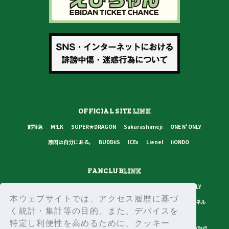
OFFICIAL SITE
LINK
超特急
M!LK
SUPER★DRAGON
Sakurashimeji
ONE N' ONLY
原因は自分にある。
BUDDiiS
ICEx
Lienel
iiONDO
FANCLUB
LINK
超特急
M!LK
SUPER★DRAGON
Sakurashimeji
ONE N' ONLY
本ウェブサイトでは、アクセス履歴に基づ
原因は自分にある。
BUDDiiS
ICEx
Lienel
スターダストチャンネル
く統計・集計等の目的、また、デバイスを
特定し利便性を高めるために、クッキー
プライバシーポリシー
ご利用規約
推奨環境
ヘルプ・お問い合わせ
ID取得